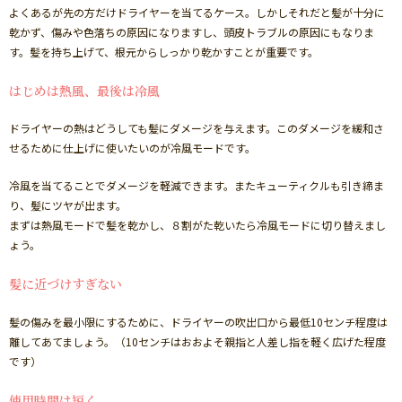
よくあるが先の方だけドライヤーを当てるケース。しかしそれだと髪が十分に
乾かず、傷みや色落ちの原因になりますし、頭皮トラブルの原因にもなりま
す。髪を持ち上げて、根元からしっかり乾かすことが重要です。
はじめは熱風、最後は冷風
ドライヤーの熱はどうしても髪にダメージを与えます。このダメージを緩和さ
せるために仕上げに使いたいのが冷風モードです。
冷風を当てることでダメージを軽減できます。またキューティクルも引き締ま
り、髪にツヤが出ます。
まずは熱風モードで髪を乾かし、８割がた乾いたら冷風モードに切り替えまし
ょう。
髪に近づけすぎない
髪の傷みを最小限にするために、ドライヤーの吹出口から最低10センチ程度は
離してあてましょう。（10センチはおおよそ親指と人差し指を軽く広げた程度
です）
使用時間は短く